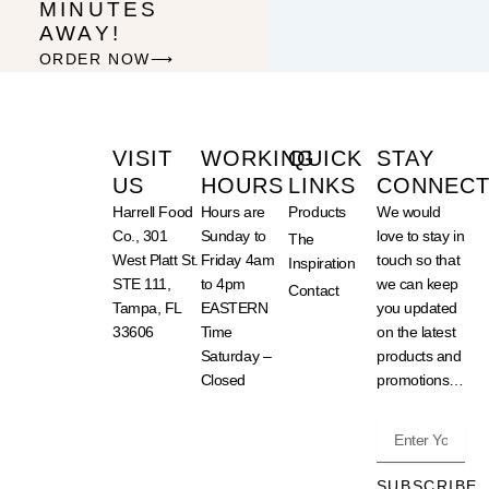
MINUTES
AWAY!
ORDER NOW⟶
VISIT
WORKING
QUICK
STAY
US
HOURS
LINKS
CONNECTE
Harrell Food
Hours are
Products
We would
Co., 301
Sunday to
love to stay in
The
West Platt St.
Friday 4am
touch so that
Inspiration
STE 111,
to 4pm
we can keep
Contact
Tampa, FL
EASTERN
you updated
33606
Time
on the latest
Saturday –
products and
Closed
promotions…
Enter
Your
Email
SUBSCRIBE