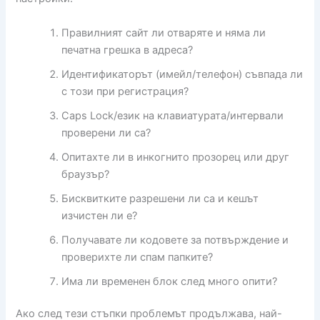
Правилният сайт ли отваряте и няма ли
печатна грешка в адреса?
Идентификаторът (имейл/телефон) съвпада ли
с този при регистрация?
Caps Lock/език на клавиатурата/интервали
проверени ли са?
Опитахте ли в инкогнито прозорец или друг
браузър?
Бисквитките разрешени ли са и кешът
изчистен ли е?
Получавате ли кодовете за потвърждение и
проверихте ли спам папките?
Има ли временен блок след много опити?
Ако след тези стъпки проблемът продължава, най-