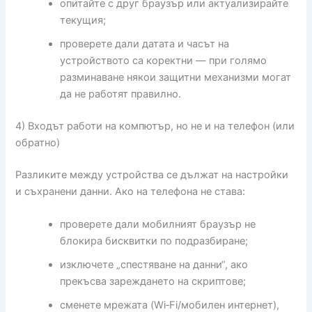
опитайте с друг браузър или актуализирайте
текущия;
проверете дали датата и часът на
устройството са коректни — при голямо
разминаване някои защитни механизми могат
да не работят правилно.
4) Входът работи на компютър, но не и на телефон (или
обратно)
Разликите между устройства се дължат на настройки
и съхранени данни. Ако на телефона не става:
проверете дали мобилният браузър не
блокира бисквитки по подразбиране;
изключете „спестяване на данни“, ако
прекъсва зареждането на скриптове;
сменете мрежата (Wi‑Fi/мобилен интернет),