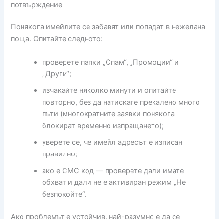
потвърждение
Понякога имейлите се забавят или попадат в нежелана
поща. Опитайте следното:
проверете папки „Спам“, „Промоции“ и
„Други“;
изчакайте няколко минути и опитайте
повторно, без да натискате прекалено много
пъти (многократните заявки понякога
блокират временно изпращането);
уверете се, че имейл адресът е изписан
правилно;
ако е СМС код — проверете дали имате
обхват и дали не е активиран режим „Не
безпокойте“.
Ако проблемът е устойчив, най-разумно е да се