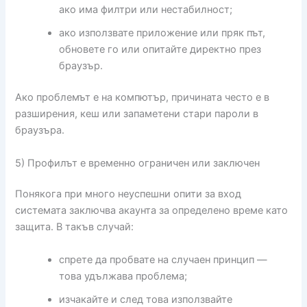
ако има филтри или нестабилност;
ако използвате приложение или пряк път,
обновете го или опитайте директно през
браузър.
Ако проблемът е на компютър, причината често е в
разширения, кеш или запаметени стари пароли в
браузъра.
5) Профилът е временно ограничен или заключен
Понякога при много неуспешни опити за вход
системата заключва акаунта за определено време като
защита. В такъв случай:
спрете да пробвате на случаен принцип —
това удължава проблема;
изчакайте и след това използвайте