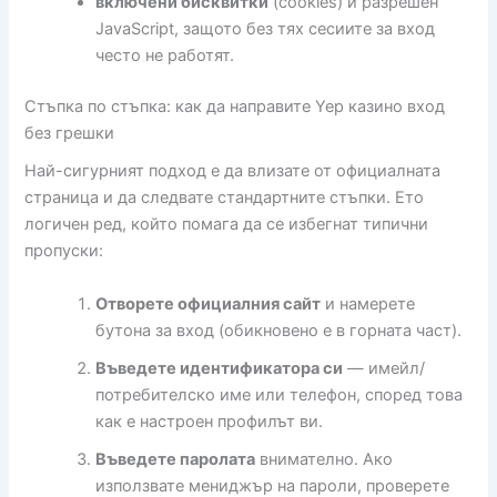
включени бисквитки
(cookies) и разрешен
JavaScript, защото без тях сесиите за вход
често не работят.
Стъпка по стъпка: как да направите Yep казино вход
без грешки
Най-сигурният подход е да влизате от официалната
страница и да следвате стандартните стъпки. Ето
логичен ред, който помага да се избегнат типични
пропуски:
Отворете официалния сайт
и намерете
бутона за вход (обикновено е в горната част).
Въведете идентификатора си
— имейл/
потребителско име или телефон, според това
как е настроен профилът ви.
Въведете паролата
внимателно. Ако
използвате мениджър на пароли, проверете