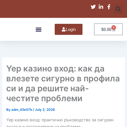
Skip
to
content
0
Cart
Login
$
0.00
The Inspiration
Yep казино вход: как да
влезете сигурно в профила
си и да решите най-
честите проблеми
By
adm_45e57b
/
July 2, 2026
Yep казино вход: практично ръководство за сигурен
достъп и отстраняване на проблеми