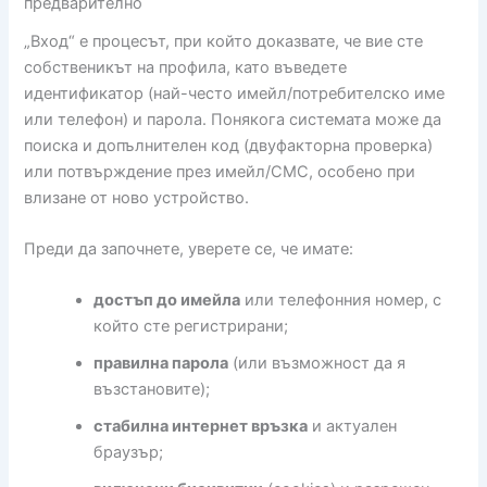
предварително
„Вход“ е процесът, при който доказвате, че вие сте
собственикът на профила, като въведете
идентификатор (най-често имейл/потребителско име
или телефон) и парола. Понякога системата може да
поиска и допълнителен код (двуфакторна проверка)
или потвърждение през имейл/СМС, особено при
влизане от ново устройство.
Преди да започнете, уверете се, че имате:
достъп до имейла
или телефонния номер, с
който сте регистрирани;
правилна парола
(или възможност да я
възстановите);
стабилна интернет връзка
и актуален
браузър;