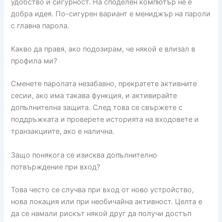
удобство и сигурност. На споделен компютър не е
добра идея. По-сигурен вариант е мениджър на пароли
с главна парола.
Какво да правя, ако подозирам, че някой е влизал в
профила ми?
Сменете паролата незабавно, прекратете активните
сесии, ако има такава функция, и активирайте
допълнителна защита. След това се свържете с
поддръжката и проверете историята на входовете и
транзакциите, ако е налична.
Защо понякога се изисква допълнително
потвърждение при вход?
Това често се случва при вход от ново устройство,
нова локация или при необичайна активност. Целта е
да се намали рискът някой друг да получи достъп