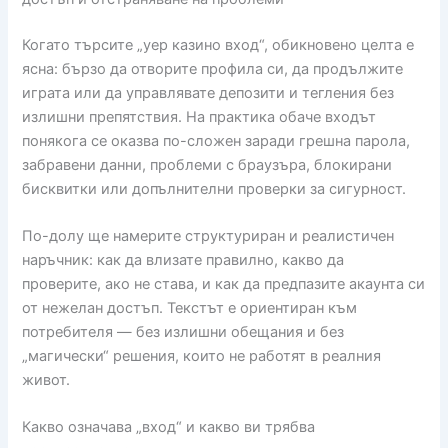
Когато търсите „yep казино вход“, обикновено целта е
ясна: бързо да отворите профила си, да продължите
играта или да управлявате депозити и тегления без
излишни препятствия. На практика обаче входът
понякога се оказва по-сложен заради грешна парола,
забравени данни, проблеми с браузъра, блокирани
бисквитки или допълнителни проверки за сигурност.
По-долу ще намерите структуриран и реалистичен
наръчник: как да влизате правилно, какво да
проверите, ако не става, и как да предпазите акаунта си
от нежелан достъп. Текстът е ориентиран към
потребителя — без излишни обещания и без
„магически“ решения, които не работят в реалния
живот.
Какво означава „вход“ и какво ви трябва