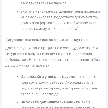
възстановяване на парола;
ако има изискване за допълнителна проверка
на самоличността, подгответе документите,
които платформата изисква (обикновено за
защита на акаунта и плащанията).
Сигурност при вход: как да защитите акаунта си
Достъпът до казино профил не е само „удобство“, а и
сигурност: в акаунта има лични данни и платежна
информация. Няколко мерки дават реална защита без
да усложняват живота ви:
Използвайте уникална парола
, която не се
повтаря в други сайтове. Ако една услуга
бъде компрометирана, повторената парола
става риск навсякъде.
Включете допълнителна защита
, ако е