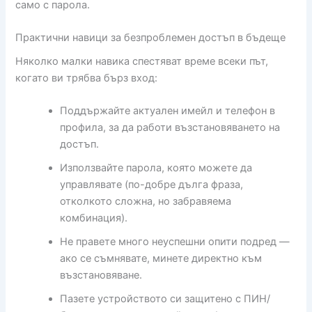
само с парола.
Практични навици за безпроблемен достъп в бъдеще
Няколко малки навика спестяват време всеки път,
когато ви трябва бърз вход:
Поддържайте актуален имейл и телефон в
профила, за да работи възстановяването на
достъп.
Използвайте парола, която можете да
управлявате (по-добре дълга фраза,
отколкото сложна, но забравяема
комбинация).
Не правете много неуспешни опити подред —
ако се съмнявате, минете директно към
възстановяване.
Пазете устройството си защитено с ПИН/