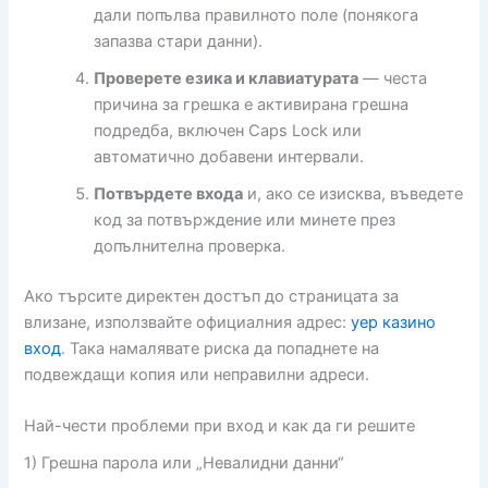
дали попълва правилното поле (понякога
запазва стари данни).
Проверете езика и клавиатурата
— честа
причина за грешка е активирана грешна
подредба, включен Caps Lock или
автоматично добавени интервали.
Потвърдете входа
и, ако се изисква, въведете
код за потвърждение или минете през
допълнителна проверка.
Ако търсите директен достъп до страницата за
влизане, използвайте официалния адрес:
yep казино
вход
. Така намалявате риска да попаднете на
подвеждащи копия или неправилни адреси.
Най-чести проблеми при вход и как да ги решите
1) Грешна парола или „Невалидни данни“