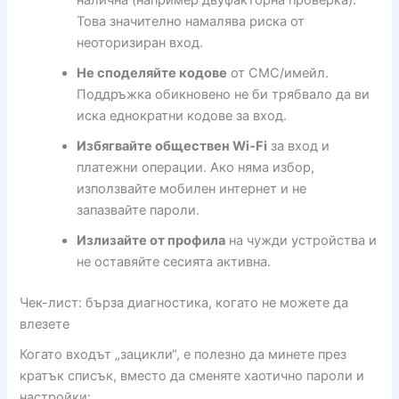
налична (например двуфакторна проверка).
Това значително намалява риска от
неоторизиран вход.
Не споделяйте кодове
от СМС/имейл.
Поддръжка обикновено не би трябвало да ви
иска еднократни кодове за вход.
Избягвайте обществен Wi‑Fi
за вход и
платежни операции. Ако няма избор,
използвайте мобилен интернет и не
запазвайте пароли.
Излизайте от профила
на чужди устройства и
не оставяйте сесията активна.
Чек-лист: бърза диагностика, когато не можете да
влезете
Когато входът „зацикли“, е полезно да минете през
кратък списък, вместо да сменяте хаотично пароли и
настройки: