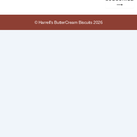
Address
⟶
© Harrell's ButterCream Biscuits 2026