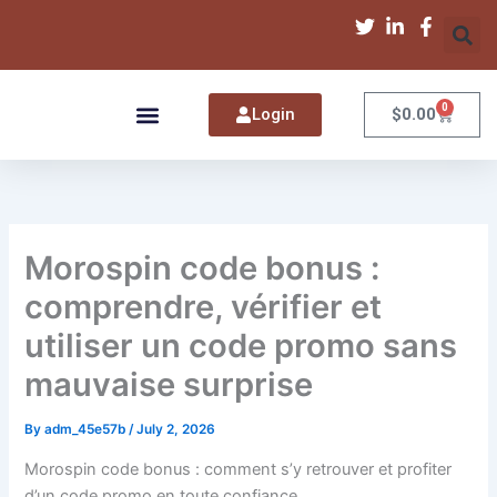
Skip
to
content
0
Cart
Login
$
0.00
The Inspiration
Morospin code bonus :
comprendre, vérifier et
utiliser un code promo sans
mauvaise surprise
By
adm_45e57b
/
July 2, 2026
Morospin code bonus : comment s’y retrouver et profiter
d’un code promo en toute confiance