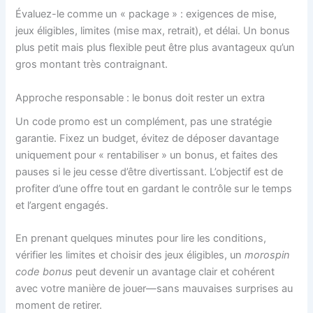
Évaluez-le comme un « package » : exigences de mise,
jeux éligibles, limites (mise max, retrait), et délai. Un bonus
plus petit mais plus flexible peut être plus avantageux qu’un
gros montant très contraignant.
Approche responsable : le bonus doit rester un extra
Un code promo est un complément, pas une stratégie
garantie. Fixez un budget, évitez de déposer davantage
uniquement pour « rentabiliser » un bonus, et faites des
pauses si le jeu cesse d’être divertissant. L’objectif est de
profiter d’une offre tout en gardant le contrôle sur le temps
et l’argent engagés.
En prenant quelques minutes pour lire les conditions,
vérifier les limites et choisir des jeux éligibles, un
morospin
code bonus
peut devenir un avantage clair et cohérent
avec votre manière de jouer—sans mauvaises surprises au
moment de retirer.