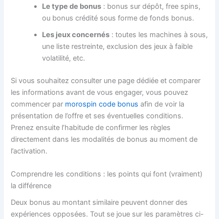
Le type de bonus
: bonus sur dépôt, free spins,
ou bonus crédité sous forme de fonds bonus.
Les jeux concernés
: toutes les machines à sous,
une liste restreinte, exclusion des jeux à faible
volatilité, etc.
Si vous souhaitez consulter une page dédiée et comparer
les informations avant de vous engager, vous pouvez
commencer par
morospin code bonus
afin de voir la
présentation de l’offre et ses éventuelles conditions.
Prenez ensuite l’habitude de confirmer les règles
directement dans les modalités de bonus au moment de
l’activation.
Comprendre les conditions : les points qui font (vraiment)
la différence
Deux bonus au montant similaire peuvent donner des
expériences opposées. Tout se joue sur les paramètres ci-