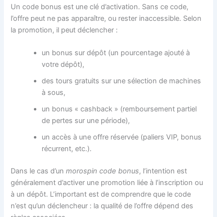
Un code bonus est une clé d’activation. Sans ce code,
l’offre peut ne pas apparaître, ou rester inaccessible. Selon
la promotion, il peut déclencher :
un bonus sur dépôt (un pourcentage ajouté à
votre dépôt),
des tours gratuits sur une sélection de machines
à sous,
un bonus « cashback » (remboursement partiel
de pertes sur une période),
un accès à une offre réservée (paliers VIP, bonus
récurrent, etc.).
Dans le cas d’un
morospin code bonus
, l’intention est
généralement d’activer une promotion liée à l’inscription ou
à un dépôt. L’important est de comprendre que le code
n’est qu’un déclencheur : la qualité de l’offre dépend des