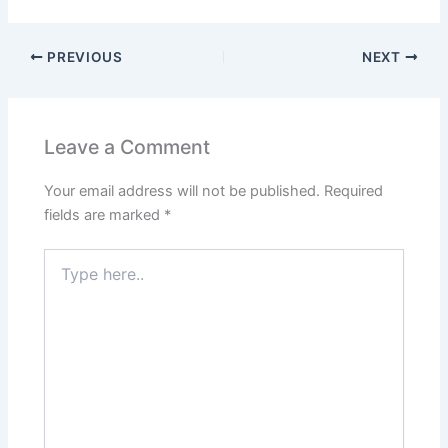
PREVIOUS
NEXT
Leave a Comment
Your email address will not be published.
Required
fields are marked
*
Type
here..