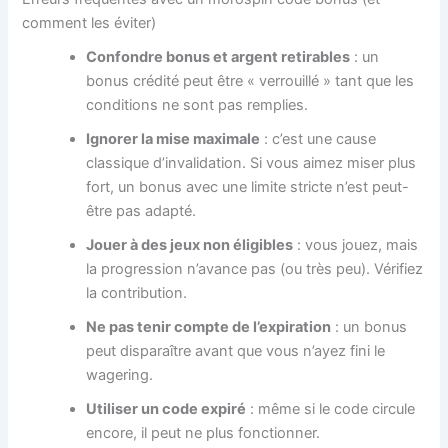
comment les éviter)
Confondre bonus et argent retirables
: un
bonus crédité peut être « verrouillé » tant que les
conditions ne sont pas remplies.
Ignorer la mise maximale
: c’est une cause
classique d’invalidation. Si vous aimez miser plus
fort, un bonus avec une limite stricte n’est peut-
être pas adapté.
Jouer à des jeux non éligibles
: vous jouez, mais
la progression n’avance pas (ou très peu). Vérifiez
la contribution.
Ne pas tenir compte de l’expiration
: un bonus
peut disparaître avant que vous n’ayez fini le
wagering.
Utiliser un code expiré
: même si le code circule
encore, il peut ne plus fonctionner.