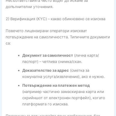
Несъответствията често водят до искане за
допълнителни уточнения.
2) Верификация (KYC) – какво обикновено се изисква
Повечето лицензирани оператори изискват
потвърждение на самоличността. Типичните документи
са:
Документ за самоличност
(лична карта/
паспорт) – четлива снимка/скан.
Доказателство за адрес
(сметка за
комунална услуга/извлечение), ако е нужно.
Потвърждение на платежен метод
(например частично замаскирана карта или
скрийншот от електронен портфейл), когато
платформата го изисква.