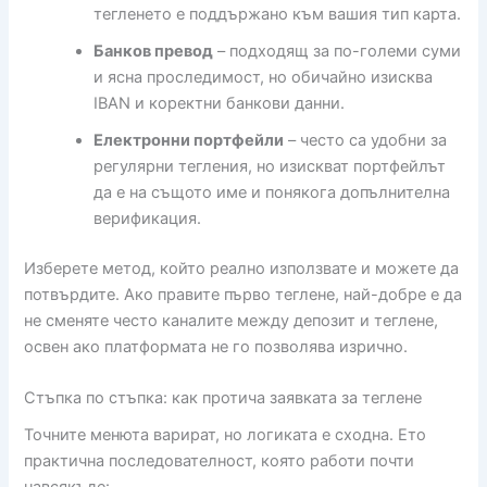
тегленето е поддържано към вашия тип карта.
Банков превод
– подходящ за по-големи суми
и ясна проследимост, но обичайно изисква
IBAN и коректни банкови данни.
Електронни портфейли
– често са удобни за
регулярни тегления, но изискват портфейлът
да е на същото име и понякога допълнителна
верификация.
Изберете метод, който реално използвате и можете да
потвърдите. Ако правите първо теглене, най-добре е да
не сменяте често каналите между депозит и теглене,
освен ако платформата не го позволява изрично.
Стъпка по стъпка: как протича заявката за теглене
Точните менюта варират, но логиката е сходна. Ето
практична последователност, която работи почти