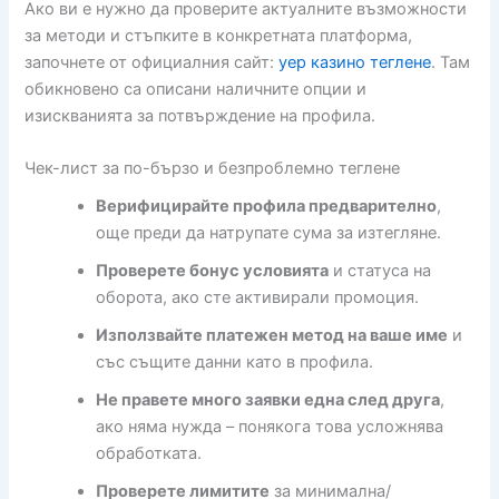
Ако ви е нужно да проверите актуалните възможности
за методи и стъпките в конкретната платформа,
започнете от официалния сайт:
yep казино теглене
. Там
обикновено са описани наличните опции и
изискванията за потвърждение на профила.
Чек-лист за по-бързо и безпроблемно теглене
Верифицирайте профила предварително
,
още преди да натрупате сума за изтегляне.
Проверете бонус условията
и статуса на
оборота, ако сте активирали промоция.
Използвайте платежен метод на ваше име
и
със същите данни като в профила.
Не правете много заявки една след друга
,
ако няма нужда – понякога това усложнява
обработката.
Проверете лимитите
за минимална/