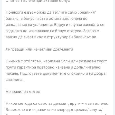
Опит за теглене при активен бонус
Понякога е възможно да теглите само „реалния“
баланс, а бонус частта остава заключена до
изпълнение на условията. В други случаи заявката се
задържа до изясняване на бонус статуса. Затова е
важно да знаете как е структуриран балансът ви.
Липсващи или нечетливи документи
Снимка с отблясък, изрязани ъгли или размазан текст
почти гарантира повторно качване и допълнително
чакане. Подгответе документите спокойно и на добра
светлина.
Неправилен метод
Някои методи са само за депозит, други – и за теглене.
Възможно е и ограничение според държава/валута/