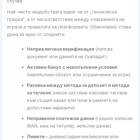
случва
Най-често неудобствата идват не от „техническа
грешка“, а от несъответствие между очакванията на
играча и правилата на платформата. Обикновено става
дума за едно от следните:
Неприключена верификация
(липсва
документ или данните не съвпадат).
Активен бонус с неизпълнени условия
(неизпълнен оборот или ограничение за игри).
Разлика между метода за депозит и метода
за теглене
(някои системи изискват теглене
към същия канал или поне в рамките на
допустими варианти).
Неправилни платежни данни
(грешно изписан
IBAN, име на титуляр, непълни данни).
Лимити
– дневни/седмични/месечни или