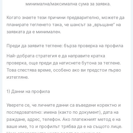
минимална/максимална сума за заявка.
Когато знаете тези причини предварително, можете да
планирате тегленето така, че шансът за „връщане“ на
заявката да е минимален.
Преди да заявите теглене: бърза проверка на профила
Най-добрата стратегия е да направите кратка
проверка, още преди да натиснете бутона за теглене.
Това спестява време, особено ако ви предстои първо
изтегляне.
1) Данни на профила
Уверете се, че личните данни са въведени коректно и
последователно: имена (както по документ), дата на
раждане, адрес, телефон. Ако платежният метод е на
ваше име, то и профилът трябва да е на същото лице.