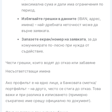
максимална сума и дали има ограничения по
период.
Избягвайте грешки в данните
(IBAN, адрес,
имена) – най-дребната неточност може да
върне заявката.
Запазете екран/номер на заявката
, за да
комуникирате по-лесно при нужда от
съдействие.
Чести грешки, които водят до отказ или забавяне
Несъответстващи имена
Ако профилът е на едно лице, а банковата сметка/
портфейлът – на друго, често се стига до отказ. Това
важи и при разлика в изписването (примерно
съкратено име срещу официално по документ).