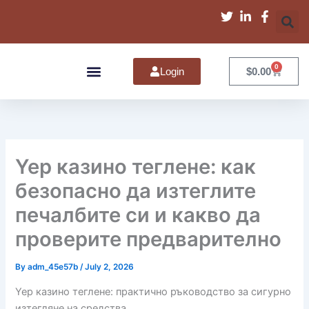
Skip
to
content
0
Cart
Login
$
0.00
The Inspiration
Yep казино теглене: как
безопасно да изтеглите
печалбите си и какво да
проверите предварително
By
adm_45e57b
/
July 2, 2026
Yep казино теглене: практично ръководство за сигурно
изтегляне на средства