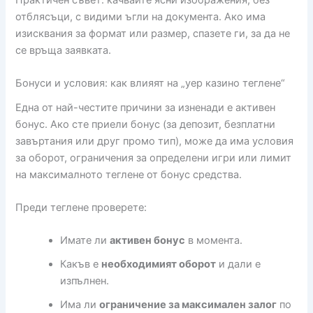
Практичен съвет: качвайте ясни изображения, без
отблясъци, с видими ъгли на документа. Ако има
изисквания за формат или размер, спазете ги, за да не
се връща заявката.
Бонуси и условия: как влияят на „yep казино теглене“
Една от най-честите причини за изненади е активен
бонус. Ако сте приели бонус (за депозит, безплатни
завъртания или друг промо тип), може да има условия
за оборот, ограничения за определени игри или лимит
на максималното теглене от бонус средства.
Преди теглене проверете:
Имате ли
активен бонус
в момента.
Какъв е
необходимият оборот
и дали е
изпълнен.
Има ли
ограничение за максимален залог
по