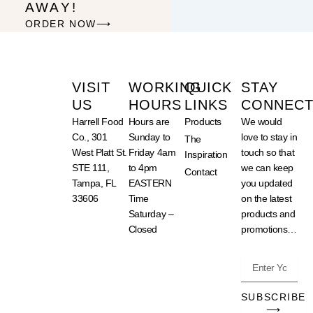
AWAY!
ORDER NOW⟶
VISIT
WORKING
QUICK
STAY
US
HOURS
LINKS
CONNECTE
Harrell Food
Hours are
Products
We would
Co., 301
Sunday to
love to stay in
The
West Platt St.
Friday 4am
touch so that
Inspiration
STE 111,
to 4pm
we can keep
Contact
Tampa, FL
EASTERN
you updated
33606
Time
on the latest
Saturday –
products and
Closed
promotions…
Enter
Your
Email
SUBSCRIBE
Address
⟶