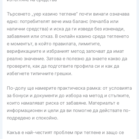
Търсенето „yep казино теглене“ почти винаги означава
едно: потребителят вече има баланс (печалба или
налични средства) и иска да ги изведе без изненади,
забавяния или отказ. В онлайн казино среда тегленето
е моментът, в който правилата, лимитите,
верификациите и избраният метод започват да имат
реално значение. Затова е полезно да знаете какво да
проверите, как да подготвите профила си и как да
избегнете типичните грешки.
По-долу ще намерите практическа рамка: от условията
за бонуси и документи до избора на метод и стъпките,
които намаляват риска от забавяне. Материалът е
информационен и цели да ви помогне да действате по-
подредено и спокойно.
Какъв е най-честият проблем при теглене и защо се