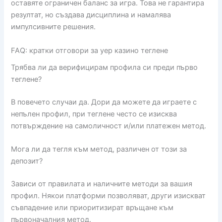
оставяте ограничен баланс за игра. Това не гарантира
резултат, но създава дисциплина и намалява
импулсивните решения.
FAQ: кратки отговори за yep казино теглене
Трябва ли да верифицирам профила си преди първо
теглене?
В повечето случаи да. Дори да можете да играете с
непълен профил, при теглене често се изисква
потвърждение на самоличност и/или платежен метод.
Мога ли да тегля към метод, различен от този за
депозит?
Зависи от правилата и наличните методи за вашия
профил. Някои платформи позволяват, други изискват
съвпадение или приоритизират връщане към
първоначалния метод.