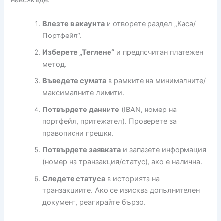
навсякъде:
Влезте в акаунта
и отворете раздел „Каса/
Портфейл“.
Изберете „Теглене“
и предпочитан платежен
метод.
Въведете сумата
в рамките на минималните/
максималните лимити.
Потвърдете данните
(IBAN, номер на
портфейл, притежател). Проверете за
правописни грешки.
Потвърдете заявката
и запазете информация
(номер на транзакция/статус), ако е налична.
Следете статуса
в историята на
транзакциите. Ако се изисква допълнителен
документ, реагирайте бързо.