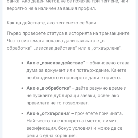
банка. Ако даден метод не се появява при теглене, най-
вероятно не е наличен за вашия профил.
Как да действате, ако тегленето се бави
Първо проверете статуса в историята на транзакциите.
Често системата показва дали заявката е „в
обработка“, „изисква действие“ или е „отхвърлена“.
Ако е „изисква действие“
– обикновено става
дума за документ или потвърждение. Качете
необходимото и проверете дали е прието.
Ако е „в обработка“
– дайте разумно време и
не пускайте дублиращи заявки, освен ако
правилата не го позволяват.
Ако е „отхвърлена“
– прочетете причината.
Най-често тя е конкретна (метод, лимит,
верификация, бонус условия) и може да се
реши с една корекция.