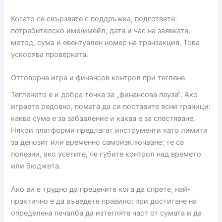
Когато се свързвате с поддръжка, подгответе:
потребителско име/имейл, дата и час на заявката,
метод, сума и евентуален номер на транзакция. Това
ускорява проверката.
Отговорна игра и финансов контрол при теглене
Тегленето е и добра точка за „финансова пауза“. Ако
играете редовно, помага да си поставите ясни граници:
каква сума е за забавление и каква е за спестяване.
Някои платформи предлагат инструменти като лимити
за депозит или временно самоизключване; те са
полезни, ако усетите, че губите контрол над времето
или бюджета.
Ако ви е трудно да прецените кога да спрете, най-
практично е да въведете правило: при достигане на
определена печалба да изтегляте част от сумата и да