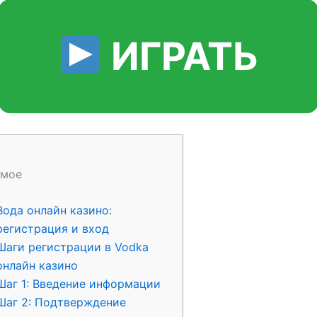
ИГРАТЬ
мое
Вода онлайн казино:
регистрация и вход
Шаги регистрации в Vodka
онлайн казино
Шаг 1: Введение информации
Шаг 2: Подтверждение