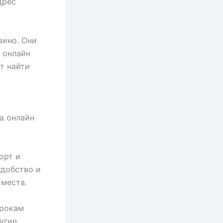
дрес
зино. Они
а онлайн
т найти
ka онлайн
орт и
удобство и
 места.
грокам
угие.