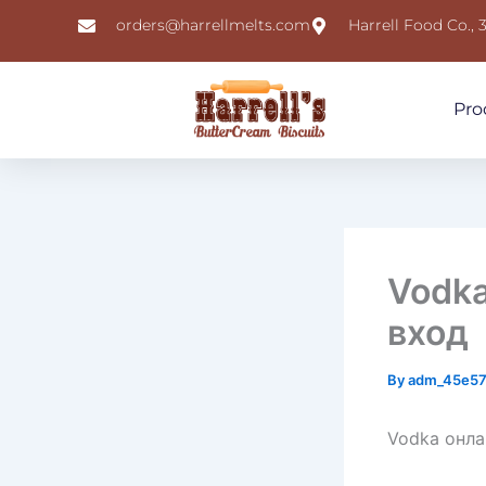
Skip
orders@harrellmelts.com
Harrell Food Co., 
to
content
Pro
Vodka
вход
By
adm_45e5
Vodka онла