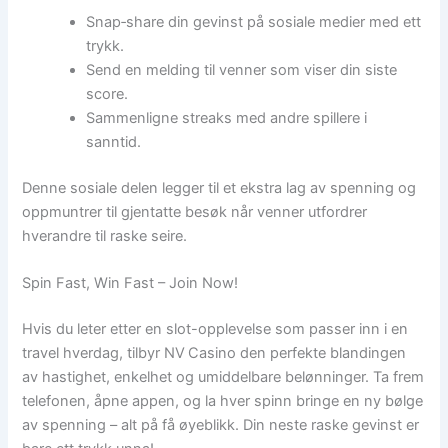
Snap‑share din gevinst på sosiale medier med ett
trykk.
Send en melding til venner som viser din siste
score.
Sammenligne streaks med andre spillere i
sanntid.
Denne sosiale delen legger til et ekstra lag av spenning og
oppmuntrer til gjentatte besøk når venner utfordrer
hverandre til raske seire.
Spin Fast, Win Fast – Join Now!
Hvis du leter etter en slot-opplevelse som passer inn i en
travel hverdag, tilbyr NV Casino den perfekte blandingen
av hastighet, enkelhet og umiddelbare belønninger. Ta frem
telefonen, åpne appen, og la hver spinn bringe en ny bølge
av spenning – alt på få øyeblikk. Din neste raske gevinst er