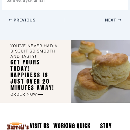
bare ett trykk unna!
PREVIOUS
NEXT
YOU'VE NEVER HAD A
BISCUIT SO SMOOTH
AND TASTY!
GET YOURS
TODAY!
HAPPINESS IS
JUST OVER 20
MINUTES AWAY!
ORDER NOW⟶
VISIT US
WORKING
QUICK
STAY