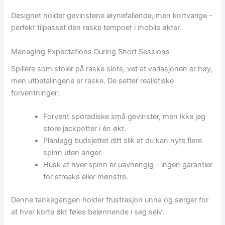
Designet holder gevinstene iøynefallende, men kortvarige –
perfekt tilpasset den raske tempoet i mobile økter.
Managing Expectations During Short Sessions
Spillere som stoler på raske slots, vet at variasjonen er høy,
men utbetalingene er raske. De setter realistiske
forventninger:
Forvent sporadiske små gevinster, men ikke jag
store jackpotter i én økt.
Planlegg budsjettet ditt slik at du kan nyte flere
spinn uten anger.
Husk at hver spinn er uavhengig – ingen garantier
for streaks eller mønstre.
Denne tankegangen holder frustrasjon unna og sørger for
at hver korte økt føles belønnende i seg selv.