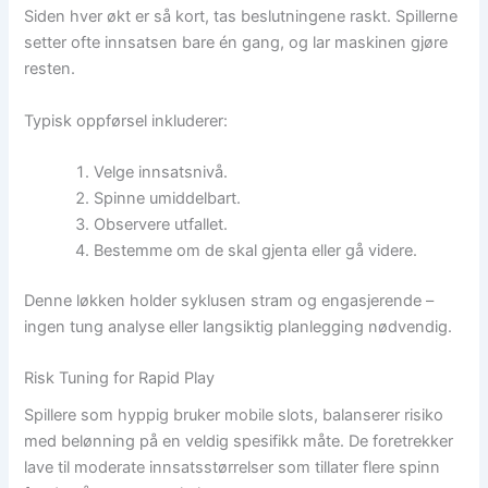
Siden hver økt er så kort, tas beslutningene raskt. Spillerne
setter ofte innsatsen bare én gang, og lar maskinen gjøre
resten.
Typisk oppførsel inkluderer:
Velge innsatsnivå.
Spinne umiddelbart.
Observere utfallet.
Bestemme om de skal gjenta eller gå videre.
Denne løkken holder syklusen stram og engasjerende –
ingen tung analyse eller langsiktig planlegging nødvendig.
Risk Tuning for Rapid Play
Spillere som hyppig bruker mobile slots, balanserer risiko
med belønning på en veldig spesifikk måte. De foretrekker
lave til moderate innsatsstørrelser som tillater flere spinn